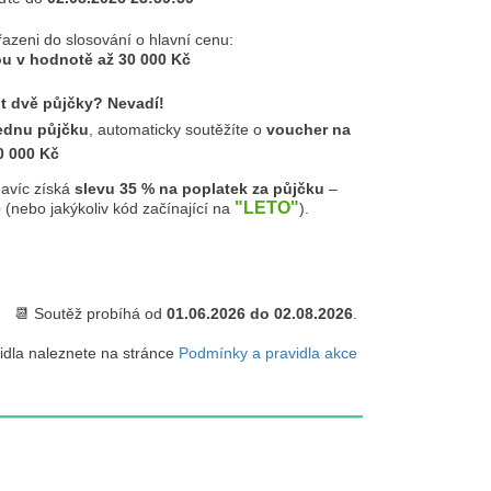
azeni do slosování o hlavní cenu:
u v hodnotě až 30 000 Kč
it dvě půjčky? Nevadí!
ednu půjčku
, automaticky soutěžíte o
voucher na
0 000 Kč
navíc získá
slevu 35 % na poplatek za půjčku
–
6
"LETO"
(nebo jakýkoliv kód začínající na
).
📆 Soutěž probíhá od
01.06.2026 do 02.08.2026
.
vidla naleznete na stránce
Podmínky a pravidla akce