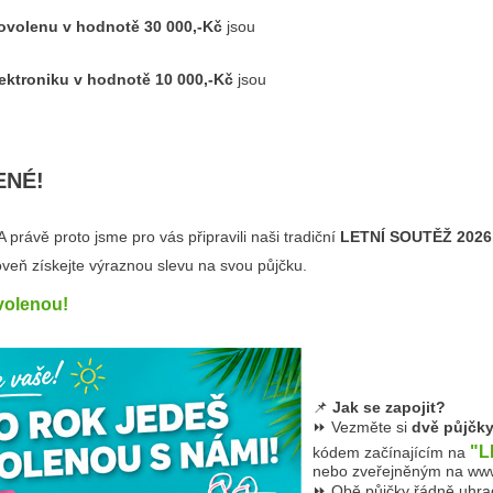
dovolenu v hodnotě 30 000,-Kč
jsou
lektroniku v hodnotě 10 000,-Kč
jsou
ENÉ!
 právě proto jsme pro vás připravili naši tradiční
LETNÍ SOUTĚŽ 2026
veň získejte výraznou slevu na svou půjčku.
volenou!
📌
Jak se zapojit?
⏩ Vezměte si
dvě půjčk
"L
kódem začínajícím na
nebo zveřejněným na www
⏩ Obě půjčky řádně uhr