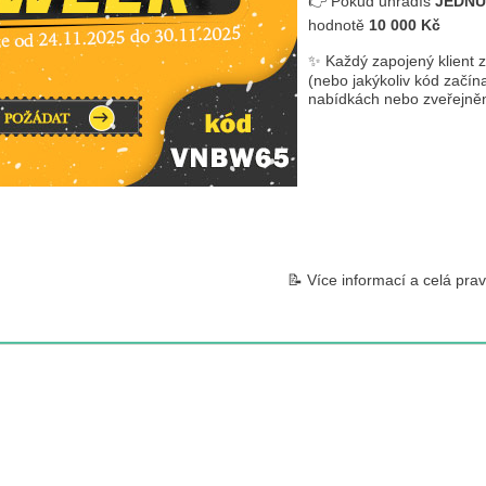
👉 Pokud uhradíš
JEDNU
hodnotě
10 000 Kč
✨ Každý zapojený klient 
(nebo jakýkoliv kód začína
nabídkách nebo zveřejně
📝 Více informací a celá pra