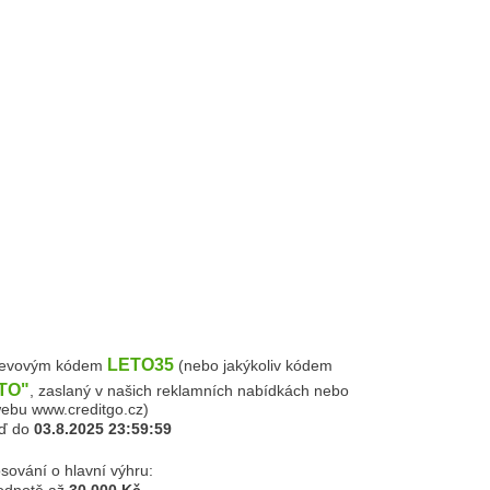
LETO35
levovým kódem
(nebo jakýkoliv kódem
TO"
, zaslaný v našich reklamních nabídkách nebo
ebu www.creditgo.cz)
aď do
03.8.2025 23:59:59
sování o hlavní výhru: