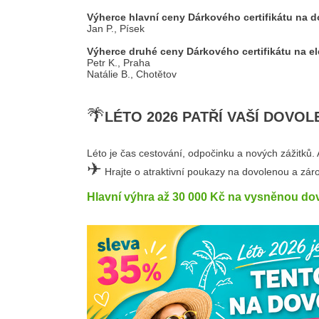
Výherce hlavní ceny Dárkového certifikátu na 
Jan P., Písek
Výherce druhé ceny Dárkového certifikátu na e
Petr K., Praha
Natálie B., Chotětov
🌴
LÉTO 2026 PATŘÍ VAŠÍ DOVOL
Léto je čas cestování, odpočinku a nových zážitků. A
✈
Hrajte o atraktivní poukazy na dovolenou a záro
Hlavní výhra až 30 000 Kč na vysněnou do