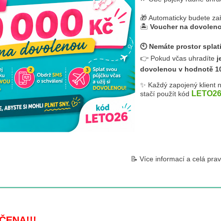
🎁 Automaticky budete zař
🏝
Voucher na dovoleno
🕙 Nemáte prostor splat
👉 Pokud včas uhradíte
j
dovolenou v hodnotě 1
✨ Každý zapojený klient 
LETO2
stačí použít kód
📝 Více informací a celá pra
ČENA!!!