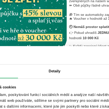
zveřejněných na našem w
⏩ Obě půjčky řádně uhr
🎁 Tím se automaticky zap
🔥 Voucher v hodnotě až
🕙 Nemáš prostor splati
👉 Pokud uhradíš
JEDNU
hodnotě
10 000 Kč
✨ Každý zapojený klient 
(nebo jakýkoliv kód začína
nabídkách nebo zveřejně
Detaily
á cookies
📝 Více informací a celá pra
klam, poskytování funkcí sociálních médií a analýze naší návšt
 náš web používáte, sdílíme se svými partnery pro sociální média
 s dalšími informacemi, které jste jim poskytli nebo které získa