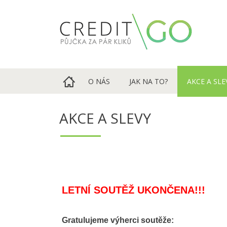
O NÁS
JAK NA TO?
AKCE A SLE
AKCE A SLEVY
LETNÍ SOUTĚŽ UKONČENA!!!
Gratulujeme výherci soutěže: