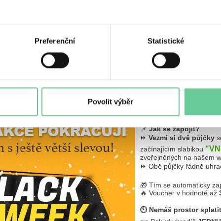
KONČENA!!!
Preferenční
Statistické
i celý týden plný výhod!
oční akce s ještě větší slevou.
%
30 000 Kč!
, ale při včasné úhradě jste navíc ve hře o voucher až
Povolit výběr
📌
Jak se zapojit?
⏩
Vezmi si dvě půjčky
s
"VN
začínajícím slabikou
zveřejněných na našem w
⏩ Obě půjčky řádně uhr
🎁 Tím se automaticky zap
🔥 Voucher v hodnotě až
🕙 Nemáš prostor splati