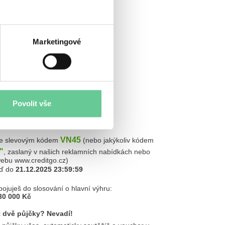
Marketingové
Povolit vše
VN45
e slevovým kódem
(nebo jakýkoliv kódem
"
, zaslaný v našich reklamních nabídkách nebo
ebu www.creditgo.cz)
aď do
21.12.2025 23:59:59
ojuješ do slosování o hlavní výhru:
30 000 Kč
t dvě půjčky? Nevadí!