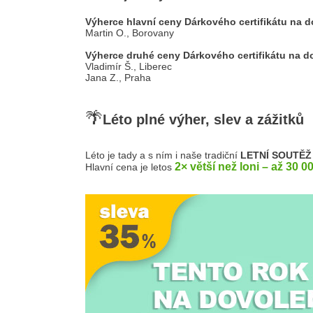
Výherce hlavní ceny Dárkového certifikátu na 
Martin O., Borovany
Výherce druhé ceny Dárkového certifikátu na 
Vladimír Š., Liberec
Jana Z., Praha
🌴
Léto plné výher, slev a zážitků
Léto je tady a s ním i naše tradiční
LETNÍ SOUTĚŽ
2× větší než loni – až 30
Hlavní cena je letos