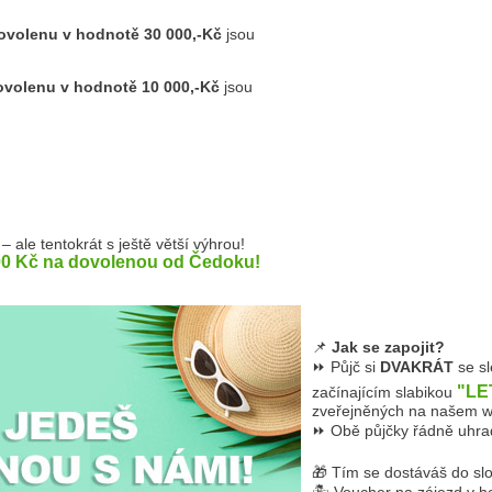
dovolenu v hodnotě 30 000,-Kč
jsou
dovolenu v hodnotě 10 000,-Kč
jsou
– ale tentokrát s ještě větší výhrou!
 000 Kč na dovolenou od Čedoku!
📌
Jak se zapojit?
⏩ Půjč si
DVAKRÁT
se s
"LE
začínajícím slabikou
zveřejněných na našem w
⏩ Obě půjčky řádně uhr
🎁 Tím se dostáváš do slo