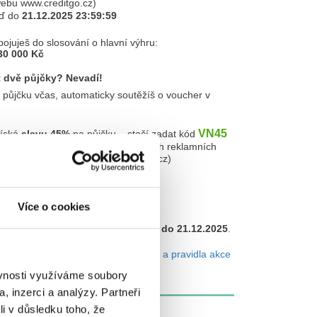
ebu www.creditgo.cz)
aď do
21.12.2025 23:59:59
ojuješ do slosování o hlavní výhru:
30 000 Kč
t dvě půjčky? Nevadí!
půjčku včas, automaticky soutěžíš o voucher v
VN45
získá
slevu 45%
na půjčku – stačí zadat kód
"VN"
jící slabikou
, zaslaný v našich reklamních
ných na našem webu www.creditgo.cz)
Více o cookies
📆 Soutěž probíhá od
01.11.2025 do 21.12.2025
.
vidla naleznete na stránce
Podmínky a pravidla akce
ěvnosti využíváme soubory
, inzerci a analýzy. Partneři
li v důsledku toho, že