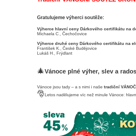
Gratulujeme výherci soutěže:
Výherce hlavní ceny Dárkového certifikátu na 
Michaela C., Čechočovice
Výherce druhé ceny Dárkového certifikátu na e
František K., České Budějovice
Lukáš H., Frýdlant
🎄
Vánoce plné výher, slev a rados
Vánoce jsou tady – a s nimi i naše
tradiční VÁNO
🎅
Letos nadělujeme víc než minule Vánoce: hlavn