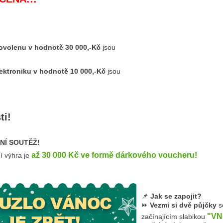
dovolenu v hodnotě 30 000,-Kč
jsou
lektroniku v hodnotě 10 000,-Kč
jsou
ti!
ČNÍ SOUTĚŽ!
až 30 000 Kč ve formě dárkového voucheru!
í výhra je
📌
Jak se zapojit?
⏩
Vezmi si dvě půjčky
s
"VN
začínajícím slabikou