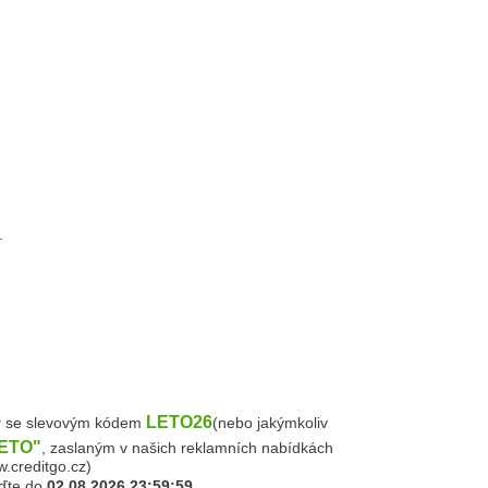
.
LETO26
y
se slevovým kódem
(nebo jakýmkoliv
ETO"
, zaslaným v našich reklamních nabídkách
.creditgo.cz)
aďte do
02.08.2026 23:59:59