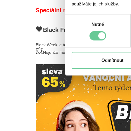
používáte jejich služby.
Speciální nabídka Black WEEK U
Výběr
Nutné
souhlasu
🖤
Black Friday přichází – užijte s
Black Week je tady – a s ním i pokračování naší ván
💥
se slevou 65
Nejenže můžete získat půjčku
Odmítnout