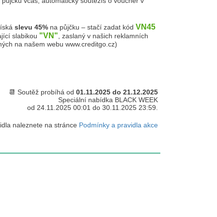
půjčku včas, automaticky soutěžíš o voucher v
VN45
získá
slevu 45%
na půjčku – stačí zadat kód
"VN"
jící slabikou
, zaslaný v našich reklamních
ných na našem webu www.creditgo.cz)
📆 Soutěž probíhá od
01.11.2025 do 21.12.2025
Speciální nabídka BLACK WEEK
od 24.11.2025 00:01 do 30.11.2025 23:59.
vidla naleznete na stránce
Podmínky a pravidla akce