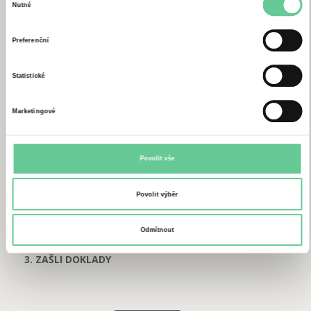
Nutné
souhlasu
Preferenční
Statistické
Marketingové
Povolit vše
Povolit výběr
Odmítnout
3. ZAŠLI DOKLADY