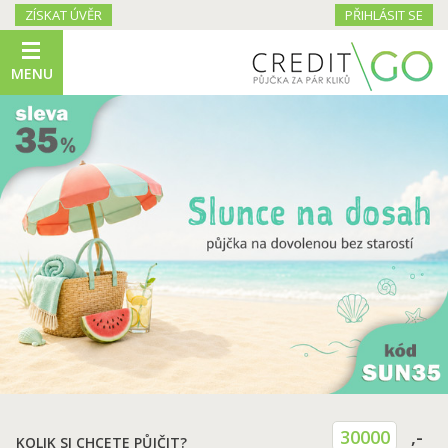
ZÍSKAT ÚVĚR
PŘIHLÁSIT SE
MENU
30000
,-
KOLIK SI CHCETE PŮJČIT?