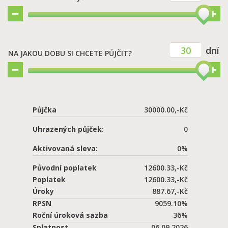
Kč
30
dní
NA JAKOU DOBU SI CHCETE PŮJČIT?
Půjčka
30000.00,-Kč
Uhrazených půjček:
0
Aktivovaná sleva:
0%
Původní poplatek
12600.33,-Kč
Poplatek
12600.33,-Kč
Úroky
887.67,-Kč
RPSN
9059.10%
Roční úroková sazba
36%
Splatnost
06.09.2026