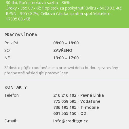
30 dní; Roční úroková sazba - 36%;
Úroky - 355.07,-Kč; Poplatek za poskytnutí úvěru - 5039.93,-Kč;
RPSN - 9057.82%; Celková částka splatná spotřebitelem -
17395.00,-Kč
PRACOVNÍ DOBA
Po - Pá
08:00 – 18:00
SO
ZAVŘENO
NE
13:00 – 17:00
Žádosti o půjčku podané mimo pracovní dobu budou zpracovány
přednostně následující pracovní den.
KONTAKTY
Telefon:
216 216 102 - Pevná Linka
775 059 595 - Vodafone
736 195 195 - T-mobile
601 555 150 - O2
E-mail:
info@creditgo.cz