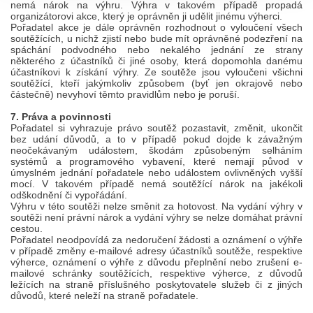
nemá nárok na výhru. Výhra v takovém případě propadá
organizátorovi akce, který je oprávněn ji udělit jinému výherci.
Pořadatel akce je dále oprávněn rozhodnout o vyloučení všech
soutěžících, u nichž zjistí nebo bude mít oprávněné podezření na
spáchání podvodného nebo nekalého jednání ze strany
některého z účastníků či jiné osoby, která dopomohla danému
účastníkovi k získání výhry. Ze soutěže jsou vyloučeni všichni
soutěžící, kteří jakýmkoliv způsobem (byť jen okrajově nebo
částečně) nevyhoví těmto pravidlům nebo je poruší.
7. Práva a povinnosti
Pořadatel si vyhrazuje právo soutěž pozastavit, změnit, ukončit
bez udání důvodů, a to v případě pokud dojde k závažným
neočekávaným událostem, škodám způsobeným selháním
systémů a programového vybavení, které nemají původ v
úmyslném jednání pořadatele nebo událostem ovlivněných vyšší
mocí. V takovém případě nemá soutěžící nárok na jakékoli
odškodnění či vypořádání.
Výhru v této soutěži nelze směnit za hotovost. Na vydání výhry v
soutěži není právní nárok a vydání výhry se nelze domáhat právní
cestou.
Pořadatel neodpovídá za nedoručení žádosti a oznámení o výhře
v případě změny e-mailové adresy účastníků soutěže, respektive
výherce, oznámení o výhře z důvodu přeplnění nebo zrušení e-
mailové schránky soutěžících, respektive výherce, z důvodů
ležících na straně příslušného poskytovatele služeb či z jiných
důvodů, které neleží na straně pořadatele.