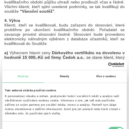
kvalifikačního období půjčku uhradí nebo prodlouží včas a řádně.
Všichni klienti, kteří splní uvedené podmínky, se tak kvalifikují do
soutěže
“Vánoční soutěž”
.
4. Výhra
Klienti, kteří se kvalifikovali, budu zařazeni do slosování, které
proběhne po ukončení kvalifikačního období. Pořadatel se
zavazuje provést slosování čestně. Slosování bude provedeno
elektronicky náhodným výběrem z databáze účastníků, kteří se
kvalifikovali do Soutěže.
a)
Výhercem hlavní ceny
Dárkového certifikátu na dovolenu v
hodnotě 15 000,-Kč od firmy Čedok a.s.
. se stane klient, který
si s využitím jakéhokoliv kódu začínající slabikou
"VN"
, zaslaného
v našich reklamních nabídkách, vezme a řádně uhradí nebo
prodlouží
2 a více půjček
.
Počet výherců - 1.
Souhlas
Detaily
Více o cookies
b)
Výhercem druhé ceny
Dárkového certifikátu v hodnotě 10
000,-Kč od firmy Alza.cz a.s
. se stane klient, který si s využitím
jakéhokoliv kódu začínající slabikou
"VN"
, zaslaného v našich
Tato webová stránka používá cookies
reklamních nabídkách, vezme a řádně uhradí nebo prodlouží
K personalizaci obsahu a reklam, poskytování funkcí sociálních médií a analýze naší
alespoň
1 půjčku
.
návštěvnosti využíváme soubory cookie. Informace o tom, jak náš web používáte,
Počet výherců - 1.
sdílíme se svými partnery pro sociální média, inzerci a analýzy. Partneři tyto údaje
c)
Výhercem třetí ceny
Dárkového certifikátu v hodnotě 5 000,-
mohou zkombinovat s dalšími informacemi, které jste jim poskytli nebo které získali v
Kč od firmy Internet Mall, a.s.(www.mall.cz)
. se stane klient,
důsledku toho, že používáte jejich služby.
který si s využitím jakéhokoliv kódu začínající slabikou
"VN"
,
zaslaného v našich reklamních nabídkách, vezme a řádně uhradí
nebo prodlouží
1 půjčku
.
Výběr