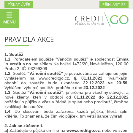
ZÍSKAT ÚVĚR
PŘIHLÁSIT SE
MENU
PRAVIDLA AKCE
1. Soutěž
1.1.
Pořadatelem soutěže “Vánoční soutěž” je společnost
Emma
´s credit s.r.o.
se sídlem Na bojišti 1472/20, Nové Město, 120 00
Praha 2, IČ: 03299309.
1.2.
Soutěž
“Vánoční soutěž”
je považována za zahájenou jejím
vyhlášením na www.creditgo.cz, tj.
01.11.2022
. Kvalifikační
období do soutěže bude ukončeno
22.12.2022 ve 23:59
.
Vyhlášení výherců soutěže proběhne dne
23.12.2022
.
1.3.
Soutěž
“Vánoční soutěž”
, je určena pro všechny stávající a
nové klienty, kteří v období od
01.11.2022 do 22.12.2022
požádají o půjčky a včas a řádně je splatí nebo prodlouží, čímž se
kvalifikují do soutěže.
1.4.
Do slosování bude zařazena každá půjčka, která splní
kritéria. To znamená, že čím víc půjček, tím větší šance vyhrát!
2. Jak se zúčastnit:
a)
Zažádejte o půjčku on-line na
www.creditgo.cz
, nebo ve svém