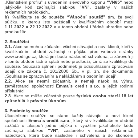
„Klientském profilu" s uvedením slevového kuponu
"VN65"
nebo
jakýkoliv kód začínající slabikou
"VN"
, zaslaný v našich
reklamních nabídkách..
b)
Kvalifikujte se do soutěže
“Vánoční soutěž”
tím, že svoji
půjčku, o kterou jste požádali v kvalifikačním období mezi
1.11.2022 a 22.12.2022
a v tomto období i řádně uhradíte nebo
prodloužíte.
2. Soutěžící
2.1.
Akce se mohou zúčastnit všichni stávající a noví klienti, kteří v
kvalifikačním období zažádají o půjčku přes webové stránky
www.creditgo.cz, která jim bude následně schválena, a zároveň ji
v tomto období řádně splatí nebo prodlouží, čímž se kvalifikují do
soutěže. Součástí splnění podmínek je odsouhlasení zpracování
údajů dle zákona č. 101/2000 Sb., v pl. zn. dle dokumentu
„Souhlas se zpracováním a nakládáním s osobními údaji“.
2.2.
Akce se nesmí zúčastnit, a nemají nárok na výhru,
zaměstnanci společnosti
Emma´s credit s.r.o.
a jejich rodinní
příslušníci.
2.3.
Akce se může zúčastnit pouze
fyzická osoba starší 18 let
způsobilá k právním úkonům.
3. Podmínky soutěže
Účastníkem soutěže se stane každý stávající a noví klient
společnosti
Emma´s credit s.r.o.
, který si v kvalifikačním období
zažádá o alespoň jednu půjčku s využitím jakéhokoliv kódu
začínající slabikou
"VN"
, zaslaného v našich reklamních
nabídkách, která bude následně i schválena a do skončení