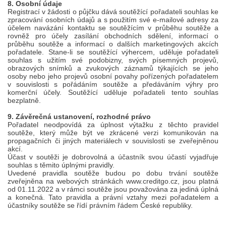
8. Osobní údaje
Registrací v žádosti o půjčku dává soutěžící pořadateli souhlas ke
zpracování osobních údajů a s použitím své e-mailové adresy za
účelem navázání kontaktu se soutěžícím v průběhu soutěže a
rovněž pro účely zasílání obchodních sdělení, informací o
průběhu soutěže a informací o dalších marketingových akcích
pořadatele. Stane-li se soutěžící výhercem, uděluje pořadateli
souhlas s užitím své podobizny, svých písemných projevů,
obrazových snímků a zvukových záznamů týkajících se jeho
osoby nebo jeho projevů osobní povahy pořízených pořadatelem
v souvislosti s pořádáním soutěže a předáváním výhry pro
komerční účely. Soutěžící uděluje pořadateli tento souhlas
bezplatně.
9. Závěrečná ustanovení, rozhodné právo
Pořadatel neodpovídá za úplnost výtažku z těchto pravidel
soutěže, který může být ve zkrácené verzi komunikován na
propagačních či jiných materiálech v souvislosti se zveřejněnou
akcí.
Účast v soutěži je dobrovolná a účastník svou účastí vyjadřuje
souhlas s těmito úplnými pravidly.
Uvedené pravidla soutěže budou po dobu trvání soutěže
zveřejněna na webových stránkách www.creditgo.cz, jsou platná
od 01.11.2022 a v rámci soutěže jsou považována za jediná úplná
a konečná. Tato pravidla a právní vztahy mezi pořadatelem a
účastníky soutěže se řídí právním řádem České republiky.