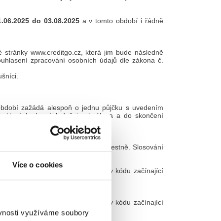
1.06.2025 do 03.08.2025
a v tomto období i řádně
ebové stránky www.creditgo.cz, která jim bude následně
hlasení zpracování osobních údajů dle zákona č.
šníci.
m období zažádá alespoň o jednu půjčku s uvedením
., která bude následně i schválena a do skončení
e
“Letní soutěž”
.
atel se zavazuje provést slosování čestně. Slosování
Více o cookies
ient, který si s využitím jakéhokoliv kódu začínající
ient, který si s využitím jakéhokoliv kódu začínající
ěvnosti využíváme soubory