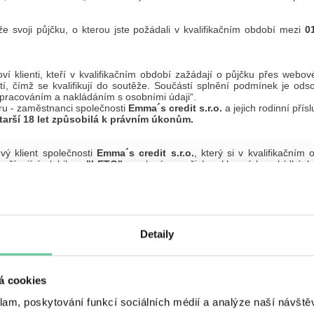
že svoji půjčku, o kterou jste požádali v kvalifikačním období mezi
0
ví klienti, kteří v kvalifikačním období zažádají o půjčku přes w
čímž se kvalifikují do soutěže. Součástí splnění podmínek je odsou
zpracováním a nakládáním s osobními údaji“.
hru - zaměstnanci společnosti
Emma´s credit s.r.o.
a jejich rodinní příslu
tarší 18 let způsobilá k právním úkonům.
ový klient společnosti
Emma´s credit s.r.o.
, který si v kvalifikační
ačínající slabikou
"LETO"
, zaslaný v našich reklamních nabídkách
hni klienti, kteří splní uvedené podmínky, se tak kvalifikují do soutěž
 do slosování, které proběhne po ukončení kvalifikačního období. Pořad
abáze účastníků, kteří se kvalifikovali do Soutěže.
Detaily
na dovolenu v hodnotě 30 000,-Kč od firmy Čedok a.s.
se stane kl
á cookies
na dovolenu v hodnotě 10 000,-Kč od firmy Čedok a.s.
se stane kl
louží
1 půjčku
.
klam, poskytování funkcí sociálních médií a analýze naší návšt