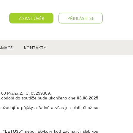
ZÍSKAT ÚVĚR
PŘIHLÁSIT SE
AMACE
KONTAKTY
 00 Praha 2, IČ: 03299309.
ní období do soutěže bude ukončeno dne
03.08.2025
ožádají o půjčky a řádně a včas je splatí, čímž se
nu
"LETO35"
nebo jakýkoliv kód začínající slabikou