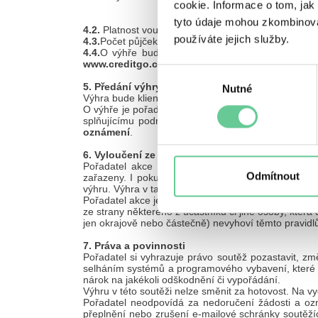
cookie. Informace o tom, jak
tyto údaje mohou zkombinovat
4.2.
Platnost voucheru je 1 rok od vyhlášeni výherce
používáte jejich služby.
4.3.
Počet půjček není omezený. Každá půjčka, která
4.4.
O výhře bude výherce informován telefonicky
www.creditgo.cz.
Výběr
5. Předání výhry
Nutné
souhlasu
Výhra bude klientovi předána buďto elektronicky či 
O výhře je pořadatel povinen informovat 3x opakovaně
splňujícímu podmínky akce uvedené v odstavci 3. V 
oznámení
.
6. Vyloučení ze soutěže
Pořadatel akce si vyhrazuje právo konečného pos
Odmítnout
zařazeny. I pokud taková osoba splní některé podmi
výhru. Výhra v takovém případě propadá organizátoro
Pořadatel akce je dále oprávněn rozhodnout o vylouče
ze strany některého z účastníků či jiné osoby, ktera
jen okrajově nebo částečně) nevyhoví těmto pravidlu
7. Práva a povinnosti
Pořadatel si vyhrazuje právo soutěž pozastavit, změ
selháním systémů a programového vybavení, které ne
nárok na jakékoli odškodnění či vypořádání.
Výhru v této soutěži nelze směnit za hotovost. Na vyda
Pořadatel neodpovídá za nedoručení žádosti a ozn
přeplnění nebo zrušení e-mailové schránky soutěžící