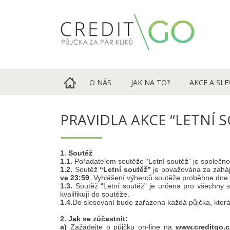
O NÁS
JAK NA TO?
AKCE A SLE
PRAVIDLA AKCE “LETNÍ SO
1. Soutěž
1.1.
Pořadatelem soutěže “Letní soutěž” je společn
1.2.
Soutěž
“Letní soutěž”
je považována za zaháj
ve 23:59
. Vyhlášení výherců soutěže proběhne dne
1.3.
Soutěž “Letní soutěž” je určena pro všechny 
kvalifikují do soutěže.
1.4.
Do slosování bude zařazena každá půjčka, která s
2. Jak se zúčastnit:
a)
Zažádejte o půjčku on-line na
www.creditgo.c