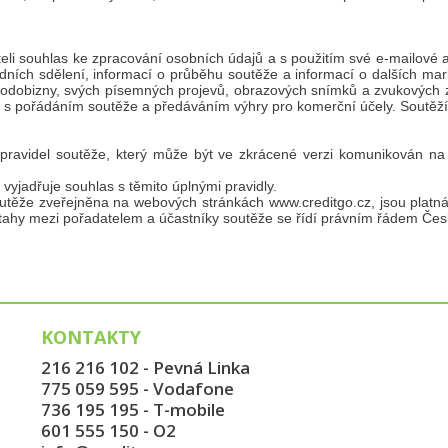
̌adateli souhlas ke zpracování osobních údajů a s použitím své e-mailové
odních sdělení, informací o průběhu soutěže a informací o dalších ma
 podobizny, svých písemných projevů, obrazových snímků a zvukových 
pořádáním soutěže a předáváním výhry pro komerční účely. Soutěž
 pravidel soutěže, který může být ve zkrácené verzi komunikován na 
tí vyjadřuje souhlas s těmito úplnými pravidly.
těže zveřejněna na webových stránkách www.creditgo.cz, jsou platna
vztahy mezi pořadatelem a účastníky soutěže se řídí právním řádem Čes
KONTAKTY
216 216 102 - Pevná Linka
775 059 595 - Vodafone
736 195 195 - T-mobile
601 555 150 - O2