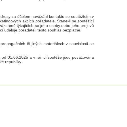
 adresy za účelem navázání kontaktu se soutěžícím v
rketingových akcích pořadatele. Stane-li se soutěžící
záznamů týkajících se jeho osoby nebo jeho projevů
ící uděluje pořadateli tento souhlas bezplatně.
propagačních či jiných materiálech v souvislosti se
́ od 01.06.2025 a v rámci soutěže jsou považována
ké republiky.