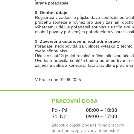
straně pořadatele.
8. Osobní údaje
Registrací v žádosti o půjčku dává soutěžící por
průběhu soutěže a rovněž pro účely zasílání obch
výhercem, uděluje pořadateli souhlas s užitím své
osobní povahy pořízených pořadatelem v souvislosti s 
9. Závěrečná ustanovení, rozhodné právo
Pořadatel neodpovídá za úplnost výtažku z těchto
zveřejněnou akcí.
Účast v soutěži je dobrovolná a účastník svou účas
Uvedené pravidla soutěže budou po dobu trvání sou
za jediná úplná a konečná. Tato pravidla a právní 
V Praze dne 01.06.2025
PRACOVNÍ DOBA
Po - Pá
08:00 – 18:00
So, Ne
09:00 – 17:00
Žádosti o půjčku podané mimo pracovní
dobu budou zpracovány přednostně