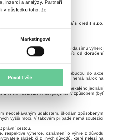
, inzerci a analýzy. Partneři
li v důsledku toho, že
šanci na výhru.
ci na stránkách společnosti
Emma´s credit s.r.o.
Marketingové
nebude funkční, bude výhra předána dalšímu výherci
 na výhru. Platnost výhry je
1 měsíc od doručení
ednající v rozporu s pravidly akce nebudou do akce
Povolit vše
teré poskytla, nestává se výhercem a nemá nárok na
ření na spáchání podvodného nebo nekalého jednání
i všichni soutěžící, kteří jakýmkoliv způsobem (byť
̌ným neočekávaným událostem, škodám způsobeným
 vyšší mocí. V takovém případě nemá soutěžící
t právní cestou.
e, respektive výherce, oznámení o výhře z důvodu
tovatele služeb či z jiných důvodů, které neleží na