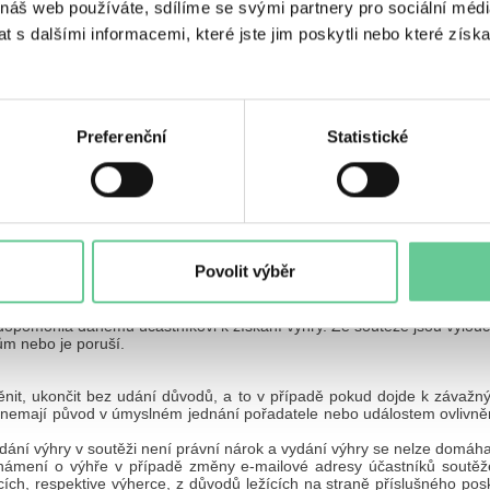
 náš web používáte, sdílíme se svými partnery pro sociální média
 s dalšími informacemi, které jste jim poskytli nebo které získa
.
 splňuje podmínky soutěže, bude zařazena do slosování a tímto zvýší 
 a e-mailem zaslaným na e-mailovou adresu, kterou uvedl při registra
Preferenční
Statistické
prostřednictvím České pošty - způsob si výherce zvolí sám.
 e-mailem nebo telefonicky. V případě, že žádný z těchto kontaktů 
případě předání výhry náhradníkovi, ztrácí původní výherce nárok
ouzení výsledků akce. Osoby nesplňující podmínky účasti nebo j
Povolit výběr
́nky pro získání výhry, např. v důsledku nepravdivých informací, k
vi akce, který je oprávněn ji udělit jinému výherci.
ní všech soutěžících, u nichž zjistí nebo bude mít oprávněné podez
́ dopomohla danému účastníkovi k získání výhry. Ze soutěže jsou vyloučen
̊m nebo je poruší.
nit, ukončit bez udání důvodů, a to v případě pokud dojde k závaz
mají původ v úmyslném jednání pořadatele nebo událostem ovlivněných
́ní výhry v soutěži není právní nárok a vydání výhry se nelze domáha
ámení o výhře v případě změny e-mailové adresy účastníků soutěž
ch, respektive výherce, z důvodů ležících na straně příslušného posky