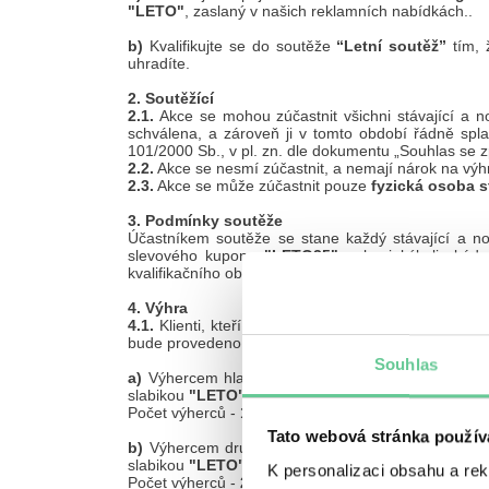
"LETO"
, zaslaný v našich reklamních nabídkách..
b)
Kvalifikujte se do soutěže
“Letní soutěž”
tím, 
uhradíte.
2. Soutěžící
2.1.
Akce se mohou zúčastnit všichni stávající a no
schválena, a zároveň ji v tomto období řádně splatí, 
101/2000 Sb., v pl. zn. dle dokumentu „Souhlas se 
2.2.
Akce se nesmí zúčastnit, a nemají nárok na vý
2.3.
Akce se může zúčastnit pouze
fyzická osoba s
3. Podmínky soutěže
Účastníkem soutěže se stane každý stávající a n
slevového kuponu
"LETO35"
nebo jakýkoliv kód z
kvalifikačního období půjčku uhradí včas a řádně. Všic
4. Výhra
4.1.
Klienti, kteří se kvalifikovali, budou zařazeni
bude provedeno elektronicky náhodným výběrem z dat
Souhlas
a)
Výhercem hlavní ceny
Dárkového certifikátu 
slabikou
"LETO"
, vezme a řádně uhradí
2 půjčky
.
Počet výherců -
1.
Tato webová stránka použív
b)
Výhercem druhé ceny
Dárkového certifikátu 
slabikou
"LETO"
, vezme a řádně uhradí nebo prod
K personalizaci obsahu a re
Počet výherců -
2.