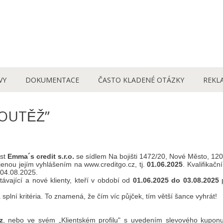
VY
DOKUMENTACE
ČASTO KLADENÉ OTÁZKY
REKL
UTĚŽ”
ost
Emma´s credit s.r.o.
se sídlem Na bojišti 1472/20, Nové Město, 120
enou jejím vyhlášením na www.creditgo.cz, tj.
01.06.2025
. Kvalifikač
 04.08.2025.
stávající a nové klienty, kteří v období od
01.06.2025 do 03.08.2025
p
plní kritéria. To znamená, že čím víc půjček, tím větší šance vyhrát!
z
, nebo ve svém „Klientském profilu" s uvedením slevového kupo