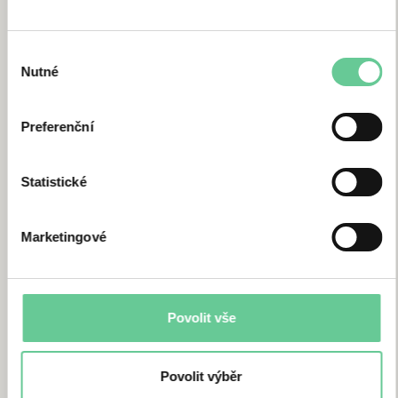
2. ZAREGISTRUJ SE
Výběr
Nutné
souhlasu
Preferenční
Statistické
Marketingové
Povolit vše
Povolit výběr
3. ZAŠLI DOKLADY