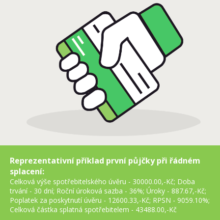
Reprezentativní příklad první půjčky při řádném
splacení:
Celková výše spotřebitelského úvěru -
30000.00,-Kč
; Doba
trvání -
30
dní; Roční úroková sazba -
36%
; Úroky -
887.67,-Kč
;
Poplatek za poskytnutí úvěru -
12600.33,-Kč
; RPSN -
9059.10%
;
Celková částka splatná spotřebitelem -
43488.00,-Kč