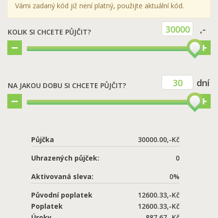
Vámi zadaný kód již není platný, použijte aktuální kód.
30000
,-
KOLIK SI CHCETE PŮJČIT?
Kč
30
dní
NA JAKOU DOBU SI CHCETE PŮJČIT?
Půjčka
30000.00,-Kč
Uhrazených půjček:
0
Aktivovaná sleva:
0%
Původní poplatek
12600.33,-Kč
Poplatek
12600.33,-Kč
Úroky
887.67,-Kč