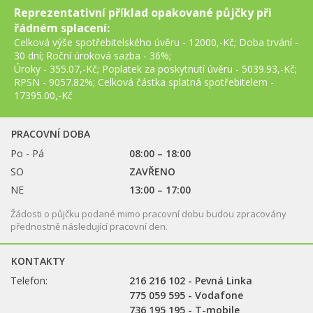
Reprezentativní příklad opakované půjčky při
řádném splacení:
Celková výše spotřebitelského úvěru - 12000,-Kč; Doba trvání -
30 dní; Roční úroková sazba - 36%;
Úroky - 355.07,-Kč; Poplatek za poskytnutí úvěru - 5039.93,-Kč;
RPSN - 9057.82%; Celková částka splatná spotřebitelem -
17395.00,-Kč
PRACOVNÍ DOBA
Po - Pá
08:00 – 18:00
SO
ZAVŘENO
NE
13:00 – 17:00
Žádosti o půjčku podané mimo pracovní dobu budou zpracovány
přednostně následující pracovní den.
KONTAKTY
Telefon:
216 216 102 - Pevná Linka
775 059 595 - Vodafone
736 195 195 - T-mobile