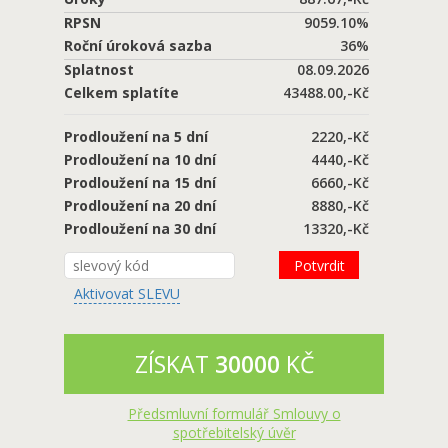
RPSN
9059.10%
Roční úroková sazba
36%
Splatnost
08.09.2026
Celkem splatíte
43488.00,-Kč
Prodloužení na 5 dní
2220
,-Kč
Prodloužení na 10 dní
4440
,-Kč
Prodloužení na 15 dní
6660
,-Kč
Prodloužení na 20 dní
8880
,-Kč
Prodloužení na 30 dní
13320
,-Kč
Potvrdit
Aktivovat SLEVU
ZÍSKAT
30000
KČ
Předsmluvní formulář Smlouvy o
spotřebitelský úvěr