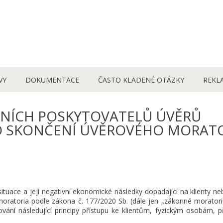
VY
DOKUMENTACE
ČASTO KLADENÉ OTÁZKY
REKL
NÍCH POSKYTOVATELŮ ÚVĚRŮ
О SKONČENÍ ÚVĚROVÉHO MORAT
tuace a její negativní ekonomické následky dopadající na klienty ne
oratoria podle zákona č. 177/2020 Sb. (dále jen „zákonné moratori
ní následující principy přístupu ke klientům, fyzickým osobám, při 