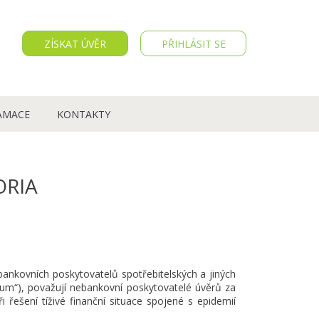
ZÍSKAT ÚVĚR
PŘIHLÁSIT SE
AMACE
KONTAKTY
ORIA
bankovních poskytovatelů spotřebitelských a jiných
um“), považují nebankovní poskytovatelé úvěrů za
řešení tíživé finanční situace spojené s epidemií