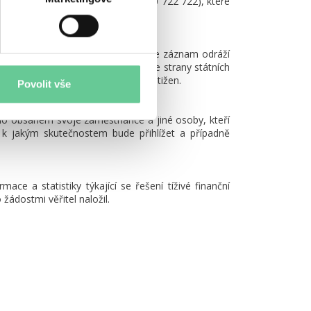
ebo Poradna při finanční tísni (800 722 722), které
 zavazuje se jí doplnit o sdělení, že záznam odráží
předpokladu zajištění potřebného ze strany státních
yl tak tímto záznamem negativně postižen.
Povolit vše
ho obsahem svoje zaměstnance a jiné osoby, kteří
, k jakým skutečnostem bude přihlížet a případně
e a statistiky týkající se řešení tíživé finanční
žádostmi věřitel naložil.