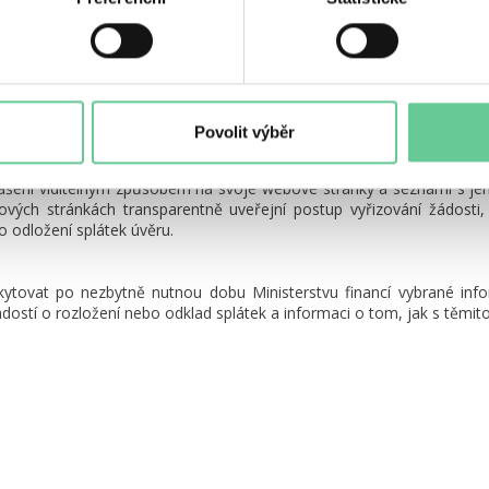
et také na neziskové organizace, např. Člověk v tísni (770 600 800) n
 poskytnutí individuálního přístupu některému z úvěrových registrů,
emií COVID 19, nikoli prodlení klienta, pokud to registr umožňuje (za 
osti o nový úvěr nebylo na klienta nahlíženo jako na neplatiče, a neb
Povolit výběr
lášení viditelným způsobem na svoje webové stránky a seznámí s je
bových stránkách transparentně uveřejní postup vyřizování žádosti
o odložení splátek úvěru.
tovat po nezbytně nutnou dobu Ministerstvu financí vybrané informac
dostí o rozložení nebo odklad splátek a informaci o tom, jak s těmito 