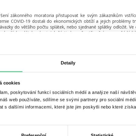
šení zákonného moratoria přistupovat ke svým zákazníkům vstřícně
pidemie COVID-19 dostali do ekonomických obtíží a jejich problémy t
ávazky do většího počtu splátek, nebo sjednané splátky odložit. 
ad celých splátek nebo jejich části alespoň o tři měsíce, nepožádá-li k
udou vyřizovat žádosti bez zbytečného odkladu, pokud to bude mož
 to možné, nezatíží jej za tuto změnu nepřiměřenými poplatky, i 
ení nebo rozložení splátek poplatek, bude tento poplatek splatný na
Detaily
dobu trvání odkladu splátek se nebankovní poskytovatelé úvěrů z
kové náklady úvěru.
á cookies
kytovatelé úvěrů uplatní zejména vůči klientům postiženým negati
osvědčí (dle požadavků a pravidel příslušného nebankovního poskytova
klam, poskytování funkcí sociálních médií a analýze naší návšt
e zaměstnání, registrací na úřadu práce, přerušením živnosti apod.
 náš web používáte, sdílíme se svými partnery pro sociální média
 vztahovalo zákonné moratorium za předpokladu, že dlužník, který ž
 s dalšími informacemi, které jste jim poskytli nebo které získa
de moci žádosti klienta o rozložení nebo posun splátek vyhovět, 
bo se způsobem řešení své individuální situace spokojen, nebo zjist
Preferenční
Statistické