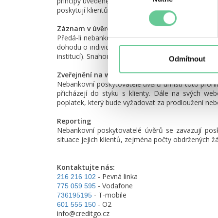
principy uvedené v tomto prohlášení, může se obrac
poskytují klientům bezplatné dluhové poradenství.
Záznam v úvěrových registrech
Předá-li nebankovní poskytovatel úvěru informaci o
dohodu o individuálním přístupu v souvislosti epid
institucí). Snahou je, aby při případné budoucí žád
Odmítnout
Zveřejnění na webových stránkách
Nebankovní poskytovatelé úvěrů umístí toto proh
přicházejí do styku s klienty. Dále na svých we
poplatek, který bude vyžadovat za prodloužení neb
Reporting
Nebankovní poskytovatelé úvěrů se zavazují posky
situace jejich klientů, zejména počty obdržených žá
Kontaktujte nás:
- Pevná linka
216 216 102
- Vodafone
775 059 595
- T-mobile
736195195
- O2
601 555 150
info@creditgo.cz