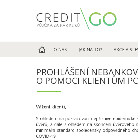
O NÁS
JAK NA TO?
AKCE A SLE
PROHLÁŠENÍ NEBANKOV
О POMOCI KLIENTŮM Р
Vážení klienti,
S ohledem na pokračování nepříznivé epidemické si
úvěrů, a dále s ohledem na skončení úvěrového m
minimální standard společensky odpovědného chová
COVID-19.