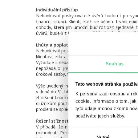
Individuální přístup
Nebankovní poskytovatelé úvěrů budou i po vypr
finanční situaci. Klienti, kteří se během trvání e
dohody, která jim umožní buď rozložit sjednané z
úvěrů, bude-li z jejich strany žádost schválena, odkl
Lhůty a poplatky
Nebankovní poskytovatelé úvěru se zavazují, že b
klientovi, zda a jakým způsobem vyhoví a bude-li
Vyžaduje-li nebankovní poskytovatel úvěru za odlož
Souhlas
nepožádá o jiný způsob splatnosti poplatku. Po 
úrokové sazby, tak aby se významně nenavýšily cel
Tato webová stránka použív
Výše uvedený individuální přístup nebankovní pos
v době do 31. března 2021 prohlásí, nebo dokladem 
K personalizaci obsahu a re
zhoršení finanční situace domácnosti (výpovědí z
cookie. Informace o tom, jak
dlužníkům použijí u všech typů úvěrů, na které se
tyto údaje mohou zkombinovat
prodlení se splácením splátek.
používáte jejich služby.
Řešení stížností
V případě, že nebankovní poskytovatel úvěru nebu
Výběr
rozhodnutí. Pokud klient nebude s rozhodnutím ne
Nutné
souhlasu