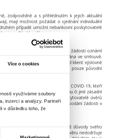
, zodpovědně a s přihlédnutím k jejich aktuální
rvají, mají možnost požádat o sjednání individuální
Ve druhém případě umožní nebankovní poskytovatelé
lient o odklad kratší.
né, zpravidla do 10 dnů od přijetí žádosti oznámí
pokud by taková možnost byla sjednána ve smlouvě.
 konci doby splatnosti úvěru, pokud klient výslovně
Více o cookies
avazují, že budou klientům účtovat pouze původní
vním ekonomickým dopadem epidemie COVID-19, kteří
tele) ztrátu jejich hlavního příjmu či jiné zásadní
ěvnosti využíváme soubory
). Uvedený přístup nebankovní poskytovatelé úvěrů
, inzerci a analýzy. Partneři
ádá o odklad splátek, není ke dni podání žádosti v
li v důsledku toho, že
zavazuje se klientovi sdělit písemně důvody svého
í-li, že nebankovní poskytovatel úvěru nedodržuje
Marketingové