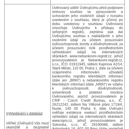
Úvěrovaný udělil Úvěrujícímu před podpisem
smlouvy souhlas se zpracováním a
uchováním jeho osobních údajů v rozsahu
uvedeném v souhlasu, který je účinný po
dobu uvedenou v souhlasu Úvěrovaný
zmocňuje Úvěrujícího k přístupu do
veřejných registrů, zejména pak dal
Úvěrujícímu souhlas s nakládáním s jeho
osobními údaji za účelem posuzování
úvěruschopnosti, bonity a důvěryhodnosti, za
účelem posuzování rizik prostřednictvím
vyhledávání údajů na internetových
stránkách www.nebankovni-registr.cz, jehož
provozovatelem je Nebankovni-registr.cz,
s.r.o., IČO: 01911945, sídlem Kaprova 42/14,
Staré Město, 110 00, Praha 1, dále za účelem
vzájemného informování uživatelů
bankovního registru klientských informací
(dále jen „BRKI“) a nebankovního registru
klientských informací (dále „NRKI“) ve vztahu
k úvěruschopnosti, důvěryhodnosti,
solventnosti a platební morálce
Úvěrovaného, jejichž provozovatelem je
CRIF - Czech Credit Bureau, a.s., IČ:
26212242, sídlem Na Vítězné pláni 1719/4,
Nusle, 140 00 Praha 4, dále Úvěrující
ověřuje existence exekucí prostřednictvím
Vyhledávání v databázi
vyhledání údajů na internetových stránkách
www.ispis.cz, jehož provozovatelem je
Věřitel (Úvěrující) Vás musí
Sokordia, s.r.o., IČ: 29190088, sídlem
okamžitě a bezplatně
Antonínská 18, 602 00 Brno (dále společně