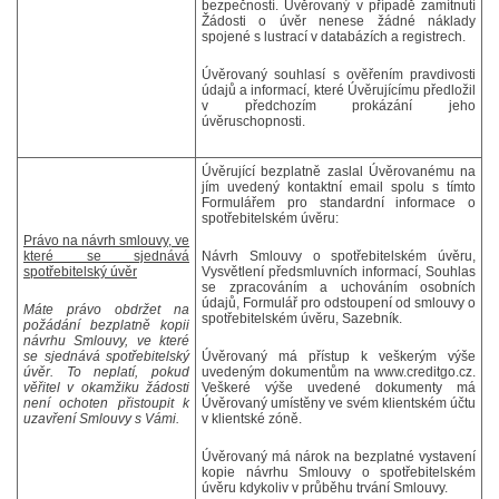
bezpečností. Úvěrovaný v případě zamítnutí
Žádosti o úvěr nenese žádné náklady
spojené s lustrací v databázích a registrech.
Úvěrovaný souhlasí s ověřením pravdivosti
údajů a informací, které Úvěrujícímu předložil
v předchozím prokázání jeho
úvěruschopnosti.
Úvěrující bezplatně zaslal Úvěrovanému na
jím uvedený kontaktní email spolu s tímto
Formulářem pro standardní informace o
spotřebitelském úvěru:
Právo na návrh smlouvy, ve
které se sjednává
Návrh Smlouvy o spotřebitelském úvěru,
spotřebitelský úvěr
Vysvětlení předsmluvních informací, Souhlas
se zpracováním a uchováním osobních
údajů, Formulář pro odstoupení od smlouvy o
Máte právo obdržet na
spotřebitelském úvěru, Sazebník.
požádání bezplatně kopii
návrhu Smlouvy, ve které
se sjednává spotřebitelský
Úvěrovaný má přístup k veškerým výše
úvěr. To neplatí, pokud
uvedeným dokumentům na www.creditgo.cz.
věřitel v okamžiku žádosti
Veškeré výše uvedené dokumenty má
není ochoten přistoupit k
Úvěrovaný umístěny ve svém klientském účtu
uzavření Smlouvy s Vámi.
v klientské zóně.
Úvěrovaný má nárok na bezplatné vystavení
kopie návrhu Smlouvy o spotřebitelském
úvěru kdykoliv v průběhu trvání Smlouvy.