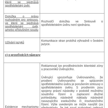
které se sjednává
spotřebitelský úvěr.
Doložka o právu
rozhodném pro smlouvu,
Rozhodčí doložka ve Smlouvě o
ve které se sjednává
spotřebitelském úvěru není sjednána.
spotřebitelský úvěr,
a/nebo příslušném soudu
Komunikace stran probíhá výhradně v českém
Užívání jazyků
jazyce.
c) o prostředcích nápravy
Reklamovat lze prostřednictvím klientské zóny
u pracovníků Úvěrujícího.
Úvěrující upozorňuje Úvěrovaného, že
prodlení Úvěrovaného se splácením
spotřebitelského úvěru je porušením smlouvy o
spotřebitelském úvěru. S prodlením jsou
spojeny právní následky v podobě možného
soudního řízení o zaplacení dlužné
pohledávky, následně náklady následně
navazujícího exekučního či insolvenčního
řízení. Výše uvedeným se může navýšit (za
Existence mechanismu
předpokladu, že tak soud rozhodne) celková