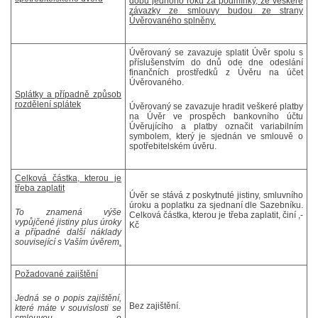
dobu jednoho roku za podmínky, že veškeré
závazky ze smlouvy budou ze strany
Úvěrovaného splněny.
Úvěrovaný se zavazuje splatit Úvěr spolu s
příslušenstvím do dnů ode dne odeslání
finančních prostředků z Úvěru na účet
Úvěrovaného.
Splátky a případně způsob
rozdělení splátek
Úvěrovaný se zavazuje hradit veškeré platby
na Úvěr ve prospěch bankovního účtu
Úvěrujícího a platby označit variabilním
symbolem, který je sjednán ve smlouvě o
spotřebitelském úvěru.
Celková částka, kterou je
třeba zaplatit
Úvěr se stává z poskytnuté jistiny, smluvního
úroku a poplatku za sjednaní dle Sazebníku.
To znamená výše
Celková částka, kterou je třeba zaplatit, činí ,-
vypůjčené jistiny plus úroky
Kč
a případné další náklady
související s Vaším úvěrem
.
Požadované zajištění
Jedná se o popis zajištění,
Bez zajištění.
které máte v souvislosti se