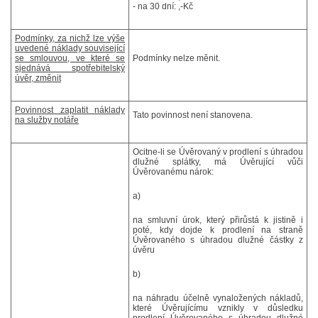
- na 30 dní: ,-Kč
Podmínky, za nichž lze výše
uvedené náklady související
se smlouvou, ve které se
Podmínky nelze měnit.
sjednává spotřebitelský
úvěr, změnit
Povinnost zaplatit náklady
Tato povinnost není stanovena.
na služby notáře
Ocitne-li se Úvěrovaný v prodlení s úhradou
dlužné splátky, má Úvěrující vůči
Úvěrovanému nárok:
a)
na smluvní úrok, který přirůstá k jistině i
poté, kdy dojde k prodlení na straně
Úvěrovaného s úhradou dlužné částky z
úvěru
b)
na náhradu účelně vynaložených nákladů,
které Úvěrujícímu vznikly v důsledku