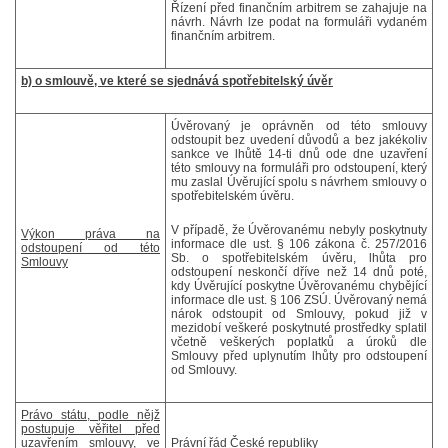
Řízení před finančním arbitrem se zahajuje na
návrh. Návrh lze podat na formuláři vydaném
finančním arbitrem.
b) o smlouvě, ve které se sjednává spotřebitelský úvěr
Úvěrovaný je oprávněn od této smlouvy
odstoupit bez uvedení důvodů a bez jakékoliv
sankce ve lhůtě 14-ti dnů ode dne uzavření
této smlouvy na formuláři pro odstoupení, který
mu zaslal Úvěrující spolu s návrhem smlouvy o
spotřebitelském úvěru.
V případě, že Úvěrovanému nebyly poskytnuty
Výkon práva na
informace dle ust. § 106 zákona č. 257/2016
odstoupení od této
Sb. o spotřebitelském úvěru, lhůta pro
Smlouvy
odstoupení neskončí dříve než 14 dnů poté,
kdy Úvěrující poskytne Úvěrovanému chybějící
informace dle ust. § 106 ZSÚ. Úvěrovaný nemá
nárok odstoupit od Smlouvy, pokud již v
mezidobí veškeré poskytnuté prostředky splatil
včetně veškerých poplatků a úroků dle
Smlouvy před uplynutím lhůty pro odstoupení
od Smlouvy.
Právo státu, podle nějž
postupuje věřitel před
uzavřením smlouvy, ve
Právní řád České republiky