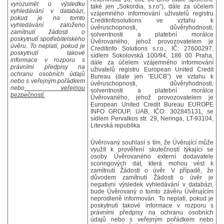
vyrozumět o výsledku
také jen „Sokordia, s.r.o“), dále za účelem
vyhledávání v databázi,
vzájemného informování uživatelů registru
pokud je na tomto
Creditinfosolutions ve vztahu k
vyhledávání založeno
úvěruschopnosti, důvěryhodnosti,
zamítnutí žádosti o
solventnosti a platební morálce
poskytnutí spotřebitelského
Úvěrovaného, jehož provozovatelem je
úvěru. To neplatí, pokud je
Creditinfo Solutions s.r.o., IČ: 27600297,
poskytnutí takové
sídlem Sokolovská 100/94, 186 00 Praha,
informace v rozporu s
dále za účelem vzájemného informování
právními předpisy na
uživatelů registru European United Credit
ochranu osobních údajů
Bureau (dale jen “EUCB”) ve vztahu k
nebo s veřejným pořádkem
úvěruschopnosti, důvěryhodnosti,
nebo
veřejnou
solventnosti a platební morálce
bezpečností.
Úvěrovaného, jehož provozovatelem je
European United Credit Bureau EUROPE
INFO GROUP, UAB, IČO: 302845131, se
sídlem Pervalkos str. 29, Neringa, LT-93104,
Litevská republika
Úvěrovaný souhlasí s tím, že Úvěrující může
využít k prověření skutečností týkající se
osoby Úvěrovaného externí dodavatele
scoringových dat, která mohou vést k
zamítnutí Žádosti o úvěr. V případě, že
důvodem zamítnutí Žádosti o úvěr je
negativní výsledek vyhledávání v databázi,
bude Úvěrovaný o tomto závěru Úvěrujícím
neprodleně informován. To neplatí, pokud je
poskytnutí takové informace v rozporu s
právními předpisy na ochranu osobních
údajů nebo s veřejným pořádkem nebo