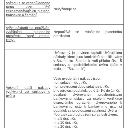
Vyžaduje se vedení jednoho
nebo více účtů
Nevyžaduje se
zaznamenávajících platební
transakce a čerpání
Výše nákladů na používání
zvláštního platebního
Nepoužívá se zvláštního platebního
prostředku (např.: kreditní
prostředku
karty)
Úvěrovaný je povinen zaplatit Úvěrujícímu
náklady, které jsou konkrétně specifikovány
v Sazebníku. Sazebník tvoří přílohu číslo 5
smlouvy o spotřebitelském úvěru (dále v
textu jen "Sazebník").
Výše uvedenými náklady jsou:
- při splacení do : ,-Kč
- při překročení doby splatnosti: ,-Kč
Veškeré další náklady
b) ověřovací poplatek: od 0,1,- Kč do 1,- Kč
vyplývající ze smlouvy o
posílaný Úvěrovaným prostřednictvím
úvěru
bankovního ústavu za účelem verifikace
dispozičního oprávnění Úvěrovaného k
bankovnímu účtu k bankovnímu účtu c)
poplatek za prodloužení splatnosti Úvěru
Poplatek za prodloužení splatnosti Úvěru:
- na 5 dní: ,-Kč
- na 10 dní: ,-Kč
- na 20 dní: ,-Kč