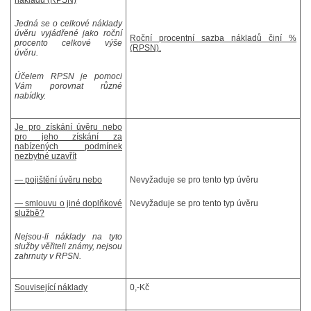
nákladů (RPSN)
Jedná se o celkové náklady
úvěru vyjádřené jako roční
Roční procentní sazba nákladů činí %
procento celkové výše
(RPSN).
úvěru.
Účelem RPSN je pomoci
Vám porovnat různé
nabídky.
Je pro získání úvěru nebo
pro jeho získání za
nabízených podmínek
nezbytné uzavřít
— pojištění úvěru nebo
Nevyžaduje se pro tento typ úvěru
— smlouvu o jiné doplňkové
Nevyžaduje se pro tento typ úvěru
službě?
Nejsou-li náklady na tyto
služby věřiteli známy, nejsou
zahrnuty v RPSN.
Související náklady
0,-Kč