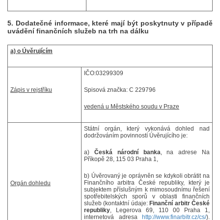
5. Dodatečné informace, které mají být poskytnuty v případě
uvádění finančních služeb na trh na dálku
a) o Úvěrujícím
IČO:
03299309
Zápis v rejstříku
Spisová značka: C 229796
vedená u Městského soudu v Praze
Státní orgán, který vykonává dohled nad
dodržováním povinností Úvěrujícího je:
a)
Česká národní banka
, na adrese Na
Příkopě 28, 115 03 Praha 1,
b)
Úvěrovaný je oprávněn se kdykoli obrátit na
Finančního arbitra České republiky, který je
Orgán dohledu
subjektem příslušným k mimosoudnímu řešení
spotřebitelských sporů v oblasti finančních
služeb (kontaktní údaje:
Finanční arbitr České
republiky
, Legerova 69, 110 00 Praha 1,
internetová adresa
http://www.finarbitr.cz/cs/
).