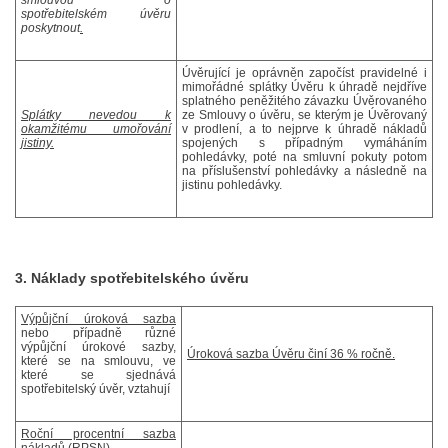
smlouvou o
spotřebitelském úvěru
poskytnout
.
Úvěrující je oprávněn započíst pravidelné i
mimořádné splátky Úvěru k úhradě nejdříve
splatného peněžitého závazku Úvěrovaného
Splátky nevedou k
ze Smlouvy o úvěru, se kterým je Úvěrovaný
okamžitému umořování
v prodlení, a to nejprve k úhradě nákladů
jistiny.
spojených s případným vymáháním
pohledávky, poté na smluvní pokuty potom
na příslušenství pohledávky a následně na
jistinu pohledávky.
3. Náklady spotřebitelského úvěru
Výpůjční úroková sazba
nebo případně různé
výpůjční úrokové sazby,
Úroková sazba Úvěru činí 36 % ročně.
které se na smlouvu, ve
které se sjednává
spotřebitelský úvěr, vztahují
Roční procentní sazba