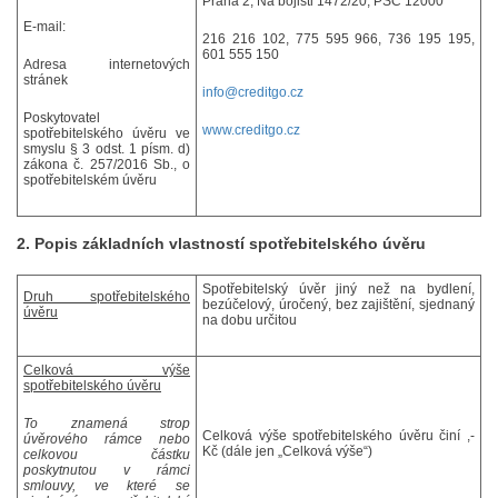
Praha 2, Na bojišti 1472/20, PSČ 12000
E-mail:
216 216 102, 775 595 966,
736 195 195,
601 555 150
Adresa internetových
stránek
info
@creditgo.cz
Poskytovatel
www.creditgo.cz
spotřebitelského úvěru ve
smyslu § 3 odst. 1 písm. d)
zákona č. 257/2016 Sb., o
spotřebitelském úvěru
2. Popis základních vlastností spotřebitelského úvěru
Spotřebitelský úvěr jiný než na bydlení,
Druh spotřebitelského
bezúčelový, úročený, bez zajištění, sjednaný
úvěru
na dobu určitou
Celková výše
spotřebitelského úvěru
To znamená strop
Celková výše spotřebitelského úvěru činí ,-
úvěrového rámce nebo
Kč (dále jen „Celková výše“)
celkovou částku
poskytnutou v rámci
smlouvy, ve které se