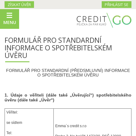
ZÍSKAT ÚVĚR
PŘIHLÁSIT SE
MENU
FORMULÁŘ PRO STANDARDNÍ
INFORMACE O SPOTŘEBITELSKÉM
ÚVĚRU
FORMULÁŘ PRO STANDARDNÍ (PŘEDSMLUVNÍ) INFORMACE
O SPOTŘEBITELSKÉM ÚVĚRU
1. Údaje o věřiteli (dále také „Úvěrující“) spotřebitelského
úvěru (dále také „Úvěr“)
Věřitel:
se sídlem
Emma´s credit s.r.o
Tel: