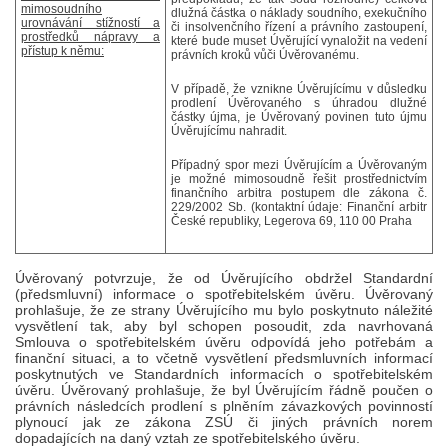
mimosoudního
dlužná částka o náklady soudního, exekučního
urovnávání stížností a
či insolvenčního řízení a právního zastoupení,
prostředků nápravy a
které bude muset Úvěrující vynaložit na vedení
přístup k němu:
právních kroků vůči Úvěrovanému.
V případě, že vznikne Úvěrujícímu v důsledku
prodlení Úvěrovaného s úhradou dlužné
částky újma, je Úvěrovaný povinen tuto újmu
Úvěrujícímu nahradit.
Případný spor mezi Úvěrujícím a Úvěrovaným
je možné mimosoudně řešit prostřednictvím
finančního arbitra postupem dle zákona č.
229/2002 Sb. (kontaktní údaje: Finanční arbitr
České republiky, Legerova 69, 110 00 Praha
Úvěrovaný potvrzuje, že od Úvěrujícího obdržel Standardní
(předsmluvní) informace o spotřebitelském úvěru. Úvěrovaný
prohlašuje, že ze strany Úvěrujícího mu bylo poskytnuto náležité
vysvětlení tak, aby byl schopen posoudit, zda navrhovaná
Smlouva o spotřebitelském úvěru odpovídá jeho potřebám a
finanční situaci, a to včetně vysvětlení předsmluvních informací
poskytnutých ve Standardních informacích o spotřebitelském
úvěru. Úvěrovaný prohlašuje, že byl Úvěrujícím řádně poučen o
právních následcích prodlení s plněním závazkových povinností
plynoucí jak ze zákona ZSÚ či jiných právních norem
dopadajících na daný vztah ze spotřebitelského úvěru.