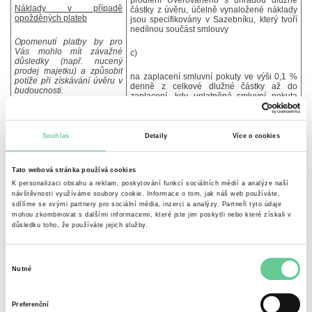
prodlení Úvěrovaného s úhradou dlužné
Náklady v případě
částky z úvěru, účelně vynaložené náklady
opožděných plateb
jsou specifikovány v Sazebníku, který tvoří
nedílnou součást smlouvy
Opomenutí platby by pro
Vás mohlo mít závažné
c)
důsledky (např. nucený
prodej majetku) a způsobit
na zaplacení smluvní pokuty ve výši 0,1 %
potíže při získávání úvěru v
denně z celkové dlužné částky až do
budoucnosti.
zaplacení, kdy uplatněná smluvní pokuta
však nesmí přesáhnout shora uvedený limit
0,1 % z částky, ohledně níž je Úvěrovaný v
prodlení. Omezení podle věty první pod
písm. c) se neuplatní na souhrn smluvních
Souhlas
Detaily
Více o cookies
pokut splatných do okamžiku, kdy se úvěr
stane v důsledku prodlení Úvěrovaného
splatným, pokud je tento souhrn pokut v
Tato webová stránka používá cookies
kalendářním roce, v němž nebo v jehož
části byl Úvěrovaný v prodlení s plněním
K personalizaci obsahu a reklam, poskytování funkcí sociálních médií a analýze naší
povinnosti peněžité povahy, nižší než
návštěvnosti využíváme soubory cookie. Informace o tom, jak náš web používáte,
3.000,- Kč a pokud výše smluvních pokut
sdílíme se svými partnery pro sociální média, inzerci a analýzy. Partneři tyto údaje
zahrnutých v tomto souhrnu uplatní ve
mohou zkombinovat s dalšími informacemi, které jste jim poskytli nebo které získali v
vztahu prodlení s každou jednotlivou
důsledku toho, že používáte jejich služby.
splátkou úvěru činí nejvýše 500 Kč. Souhrn
výše všech uplatněných pokut, které náleží
Úvěrujícímu, nesmí přesáhnout součin čísla
Výběr
0,5 a výše spotřebitelského úvěru.
Nutné
souhlasu
4. Další důležité právní aspekty
Preferenční