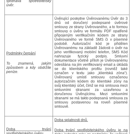
sjednává spotřebitelský
úvěr.
Úvěrující poskytne Úvěrovanému Úvěr do 3
dnů od doručení podepsané úvěrové
smlouvy ze strany Úvěrovaného, a to formou
smlouvy o úvěru ve formátu PDF opatřené
připojeným verifikačním kódem ze strany
Úvěrovaného ve formě SMS či v písemné
podobě. Autorizační kód je přidělen
Úvěrovanému na základě žádosti o úvěr na
jeho verifikovaný mobilní telefon, SMS Kód
Podmínky čerpání
nahrazuje fyzický podpis. Smluvní
dokumentace včetně příloh je Úvěrovanému
To znamená, jakým
odesílána na jím verifikovaný email a úkládá
způsobem a kdy obdržíte
se do klientského profilu (rovněž také
peníze.
označen v textu jako „klientská zóna“).
Úvěrovaný umístí smlouvu označenou
autorizačním kódem do klientské zóny na
svůj klientský účet, čímž se má smlouva mezi
smluvními stranami za uzavřenou a
doručenou Úvěrujícímu. Mezi smluvními
stranami se má takto podepsaná smlouva za
smlouvu postavenou na roveň písemné
smlouvě.
Doba splatnosti dnů.
Doba trvání
Doba trvání spotřebitelského úvěru je na
spotřebitelského úvěru