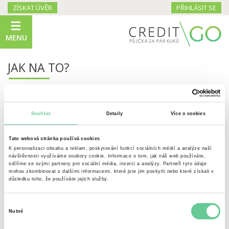
ZÍSKAT ÚVĚR
PŘIHLÁSIT SE
MENU
JAK NA TO?
1.
Provest registraci:
Na
úvodní straně
si zvolíte výši půjčky a dobu, na jakou si
Souhlas
Detaily
Více o cookies
přejete půjčku poskytnout, poté potvrdíte volbou „získat“
Tato webová stránka používá cookies
Vyplníte veškeré potřebné údaje
K personalizaci obsahu a reklam, poskytování funkcí sociálních médií a analýze naší
návštěvnosti využíváme soubory cookie. Informace o tom, jak náš web používáte,
Důkladně si přečtete smlouvu
sdílíme se svými partnery pro sociální média, inzerci a analýzy. Partneři tyto údaje
mohou zkombinovat s dalšími informacemi, které jste jim poskytli nebo které získali v
důsledku toho, že používáte jejich služby.
Přiložíte kopii 2 dokladů totožnosti (občanský průkaz a řidičský
průkaz/rodný list/pas)
Výběr
Nutné
souhlasu